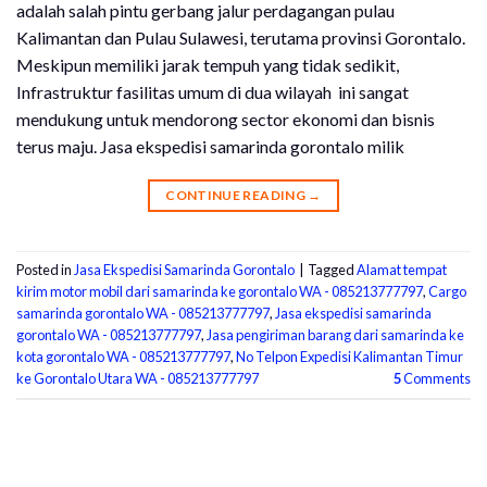
adalah salah pintu gerbang jalur perdagangan pulau
Kalimantan dan Pulau Sulawesi, terutama provinsi Gorontalo.
Meskipun memiliki jarak tempuh yang tidak sedikit,
Infrastruktur fasilitas umum di dua wilayah ini sangat
mendukung untuk mendorong sector ekonomi dan bisnis
terus maju. Jasa ekspedisi samarinda gorontalo milik
CONTINUE READING
→
Posted in
Jasa Ekspedisi Samarinda Gorontalo
|
Tagged
Alamat tempat
kirim motor mobil dari samarinda ke gorontalo WA - 085213777797
,
Cargo
samarinda gorontalo WA - 085213777797
,
Jasa ekspedisi samarinda
gorontalo WA - 085213777797
,
Jasa pengiriman barang dari samarinda ke
kota gorontalo WA - 085213777797
,
No Telpon Expedisi Kalimantan Timur
ke Gorontalo Utara WA - 085213777797
5
Comments