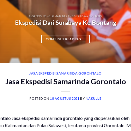
EKSPEDISI PENGIRIMAN BARANG SURABAYA BONTANG
Ekspedisi Dari Surabaya Ke Bontang
CONTINUE READING
→
JASA EKSPEDISI SAMARINDA GORONTALO
Jasa Ekspedisi Samarinda Gorontalo
POSTED ON
18 AGUSTUS 2021
BY
NAKULLE
ntalo Jasa ekspedisi samarinda gorontalo yang dioperasikan ole
au Kalimantan dan Pulau Sulawesi, terutama provinsi Gorontalo. 