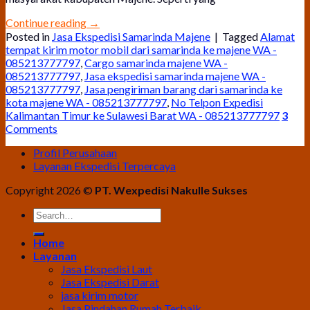
Continue reading
→
Posted in
Jasa Ekspedisi Samarinda Majene
|
Tagged
Alamat
tempat kirim motor mobil dari samarinda ke majene WA -
085213777797
,
Cargo samarinda majene WA -
085213777797
,
Jasa ekspedisi samarinda majene WA -
085213777797
,
Jasa pengiriman barang dari samarinda ke
kota majene WA - 085213777797
,
No Telpon Expedisi
Kalimantan Timur ke Sulawesi Barat WA - 085213777797
3
Comments
Profil Perusahaan
Layanan Ekspedisi Terpercaya
Copyright 2026 ©
PT. Wexpedisi Nakulle Sukses
Home
Layanan
Jasa Ekspedisi Laut
Jasa Ekspedisi Darat
jasa kirim motor
Jasa Pindahan Rumah Terbaik