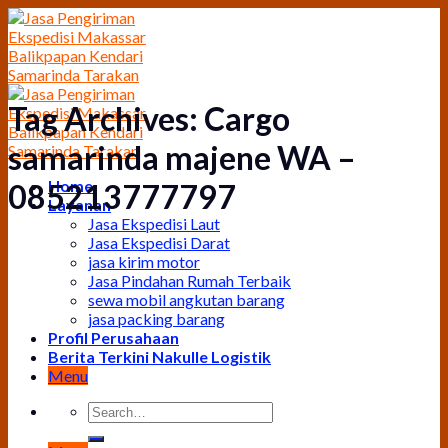
Skip
to
content
Tag Archives:
Cargo
samarinda majene WA –
Home
085213777797
Layanan
Jasa Ekspedisi Laut
Jasa Ekspedisi Darat
jasa kirim motor
Jasa Pindahan Rumah Terbaik
sewa mobil angkutan barang
jasa packing barang
Profil Perusahaan
Berita Terkini Nakulle Logistik
Menu