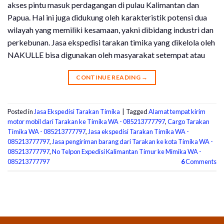
akses pintu masuk perdagangan di pulau Kalimantan dan
Papua. Hal ini juga didukung oleh karakteristik potensi dua
wilayah yang memiliki kesamaan, yakni dibidang industri dan
perkebunan. Jasa ekspedisi tarakan timika yang dikelola oleh
NAKULLE bisa digunakan oleh masyarakat setempat atau
CONTINUE READING
→
Posted in
Jasa Ekspedisi Tarakan Timika
|
Tagged
Alamat tempat kirim
motor mobil dari Tarakan ke Timika WA - 085213777797
,
Cargo Tarakan
Timika WA - 085213777797
,
Jasa ekspedisi Tarakan Timika WA -
085213777797
,
Jasa pengiriman barang dari Tarakan ke kota Timika WA -
085213777797
,
No Telpon Expedisi Kalimantan Timur ke Mimika WA -
085213777797
6
Comments