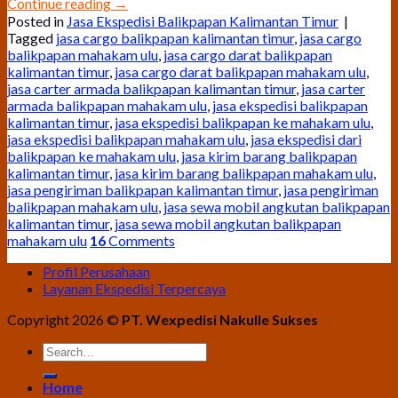
Continue reading
→
Posted in
Jasa Ekspedisi Balikpapan Kalimantan Timur
|
Tagged
jasa cargo balikpapan kalimantan timur
,
jasa cargo
balikpapan mahakam ulu
,
jasa cargo darat balikpapan
kalimantan timur
,
jasa cargo darat balikpapan mahakam ulu
,
jasa carter armada balikpapan kalimantan timur
,
jasa carter
armada balikpapan mahakam ulu
,
jasa ekspedisi balikpapan
kalimantan timur
,
jasa ekspedisi balikpapan ke mahakam ulu
,
jasa ekspedisi balikpapan mahakam ulu
,
jasa ekspedisi dari
balikpapan ke mahakam ulu
,
jasa kirim barang balikpapan
kalimantan timur
,
jasa kirim barang balikpapan mahakam ulu
,
jasa pengiriman balikpapan kalimantan timur
,
jasa pengiriman
balikpapan mahakam ulu
,
jasa sewa mobil angkutan balikpapan
kalimantan timur
,
jasa sewa mobil angkutan balikpapan
mahakam ulu
16
Comments
Profil Perusahaan
Layanan Ekspedisi Terpercaya
Copyright 2026 ©
PT. Wexpedisi Nakulle Sukses
Home