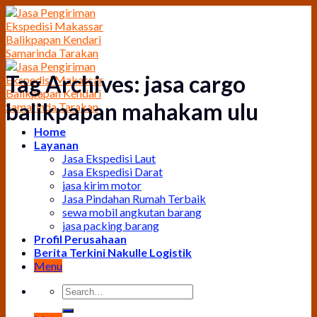
Skip
to
content
Tag Archives:
jasa cargo
balikpapan mahakam ulu
Home
Layanan
Jasa Ekspedisi Laut
Jasa Ekspedisi Darat
jasa kirim motor
Jasa Pindahan Rumah Terbaik
sewa mobil angkutan barang
jasa packing barang
Profil Perusahaan
Berita Terkini Nakulle Logistik
Menu