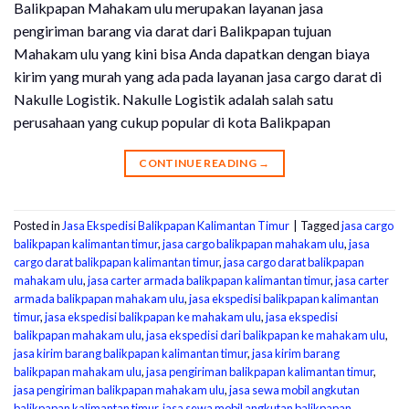
Balikpapan Mahakam ulu merupakan layanan jasa
pengiriman barang via darat dari Balikpapan tujuan
Mahakam ulu yang kini bisa Anda dapatkan dengan biaya
kirim yang murah yang ada pada layanan jasa cargo darat di
Nakulle Logistik. Nakulle Logistik adalah salah satu
perusahaan yang cukup popular di kota Balikpapan
CONTINUE READING
→
Posted in
Jasa Ekspedisi Balikpapan Kalimantan Timur
|
Tagged
jasa cargo
balikpapan kalimantan timur
,
jasa cargo balikpapan mahakam ulu
,
jasa
cargo darat balikpapan kalimantan timur
,
jasa cargo darat balikpapan
mahakam ulu
,
jasa carter armada balikpapan kalimantan timur
,
jasa carter
armada balikpapan mahakam ulu
,
jasa ekspedisi balikpapan kalimantan
timur
,
jasa ekspedisi balikpapan ke mahakam ulu
,
jasa ekspedisi
balikpapan mahakam ulu
,
jasa ekspedisi dari balikpapan ke mahakam ulu
,
jasa kirim barang balikpapan kalimantan timur
,
jasa kirim barang
balikpapan mahakam ulu
,
jasa pengiriman balikpapan kalimantan timur
,
jasa pengiriman balikpapan mahakam ulu
,
jasa sewa mobil angkutan
balikpapan kalimantan timur
,
jasa sewa mobil angkutan balikpapan