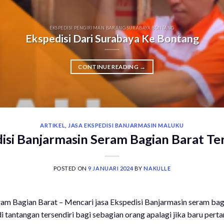
EKSPEDISI PENGIRIMAN BARANG SURABAYA BONTANG
Ekspedisi Dari Surabaya Ke Bontang
CONTINUE READING
→
ARTIKEL
,
JASA EKSPEDISI BANJARMASIN MALUKU
isi Banjarmasin Seram Bagian Barat T
POSTED ON
9 JANUARI 2024
BY
NAKULLE
ram Bagian Barat – Mencari jasa Ekspedisi Banjarmasin seram bag
 tantangan tersendiri bagi sebagian orang apalagi jika baru pert