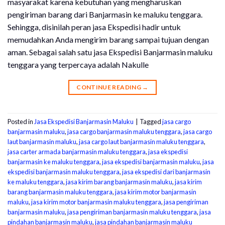
masyarakat karena kebutuhan yang mengharuskan
pengiriman barang dari Banjarmasin ke maluku tenggara.
Sehingga, disinilah peran jasa Ekspedisi hadir untuk
memudahkan Anda mengirim barang sampai tujuan dengan
aman. Sebagai salah satu jasa Ekspedisi Banjarmasin maluku
tenggara yang terpercaya adalah Nakulle
CONTINUE READING
→
Posted in
Jasa Ekspedisi Banjarmasin Maluku
|
Tagged
jasa cargo
banjarmasin maluku
,
jasa cargo banjarmasin maluku tenggara
,
jasa cargo
laut banjarmasin maluku
,
jasa cargo laut banjarmasin maluku tenggara
,
jasa carter armada banjarmasin maluku tenggara
,
jasa ekspedisi
banjarmasin ke maluku tenggara
,
jasa ekspedisi banjarmasin maluku
,
jasa
ekspedisi banjarmasin maluku tenggara
,
jasa ekspedisi dari banjarmasin
ke maluku tenggara
,
jasa kirim barang banjarmasin maluku
,
jasa kirim
barang banjarmasin maluku tenggara
,
jasa kirim motor banjarmasin
maluku
,
jasa kirim motor banjarmasin maluku tenggara
,
jasa pengiriman
banjarmasin maluku
,
jasa pengiriman banjarmasin maluku tenggara
,
jasa
pindahan banjarmasin maluku
,
jasa pindahan banjarmasin maluku