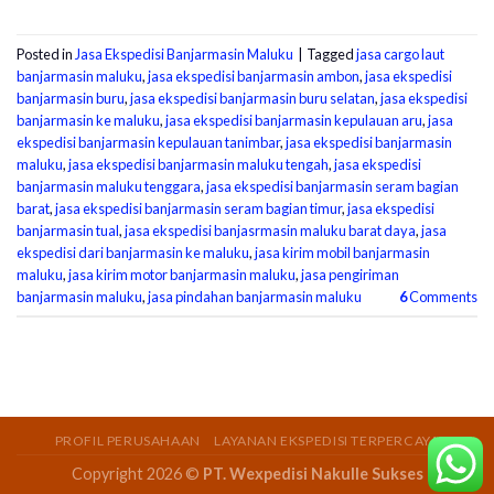
Posted in
Jasa Ekspedisi Banjarmasin Maluku
|
Tagged
jasa cargo laut
banjarmasin maluku
,
jasa ekspedisi banjarmasin ambon
,
jasa ekspedisi
banjarmasin buru
,
jasa ekspedisi banjarmasin buru selatan
,
jasa ekspedisi
banjarmasin ke maluku
,
jasa ekspedisi banjarmasin kepulauan aru
,
jasa
ekspedisi banjarmasin kepulauan tanimbar
,
jasa ekspedisi banjarmasin
maluku
,
jasa ekspedisi banjarmasin maluku tengah
,
jasa ekspedisi
banjarmasin maluku tenggara
,
jasa ekspedisi banjarmasin seram bagian
barat
,
jasa ekspedisi banjarmasin seram bagian timur
,
jasa ekspedisi
banjarmasin tual
,
jasa ekspedisi banjasrmasin maluku barat daya
,
jasa
ekspedisi dari banjarmasin ke maluku
,
jasa kirim mobil banjarmasin
maluku
,
jasa kirim motor banjarmasin maluku
,
jasa pengiriman
banjarmasin maluku
,
jasa pindahan banjarmasin maluku
6
Comments
PROFIL PERUSAHAAN
LAYANAN EKSPEDISI TERPERCAYA
Copyright 2026 ©
PT. Wexpedisi Nakulle Sukses