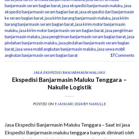
banjarmasin seram bagian barat
,
jasa ekspedisi banjarmasin maluku
,
jasa
ekspedisi banjarmasin seram bagian barat
,
jasa ekspedisi dari banjarmasin
ke seram bagian barat
,
jasa kirim barang banjarmasin maluku
,
jasa kirim
barang banjarmasin seram bagian barat
,
jasa kirim motor banjarmasin
maluku
,
jasa kirim motor banjarmasin seram bagian barat
,
jasa pengiriman
banjarmasin maluku
,
jasa pengiriman banjarmasin seram bagian barat
,
jasa
pindahan banjarmasin maluku
,
jasa pindahan banjarmasin seram bagian
barat
,
jasa sewa mobil angkutan banjarmasin maluku
,
jasa sewa mobil
angkutan banjarmasin seram bagian barat
17
Comments
JASA EKSPEDISI BANJARMASIN MALUKU
Ekspedisi Banjarmasin Maluku Tenggara –
Nakulle Logistik
POSTED ON
9 JANUARI 2024
BY
NAKULLE
Jasa Ekspedisi Banjarmasin Maluku Tenggara – Saat ini jasa
Ekspedisi Banjarmasin maluku tenggara banyak diminati oleh