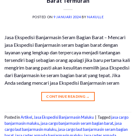
Barat Termurah
POSTED ON
9 JANUARI 2024
BY
NAKULLE
Jasa Ekspedisi Banjarmasin Seram Bagian Barat – Mencari
jasa Ekspedisi Banjarmasin seram bagian barat dengan
layanan yang lengkap dan terpercaya menjadi tantangan
tersendiri bagi sebagian orang apalagi jika baru pertama kali
mengirim barang pasti akan kesulitan memilih jasa Ekspedisi
dari Banjarmasin ke seram bagian barat yang tepat. Jika
Anda sedang mencari jasa Ekspedisi Banjarmasin seram
CONTINUE READING
→
Posted in
Artikel
,
Jasa Ekspedisi Banjarmasin Maluku
|
Tagged
jasa cargo
banjarmasin maluku
,
jasa cargo banjarmasin seram bagian barat
,
jasa
cargo laut banjarmasin maluku
,
jasa cargo laut banjarmasin seram bagian
barat
,
jasa carter armada banjarmasin maluku
,
jasa carter armada