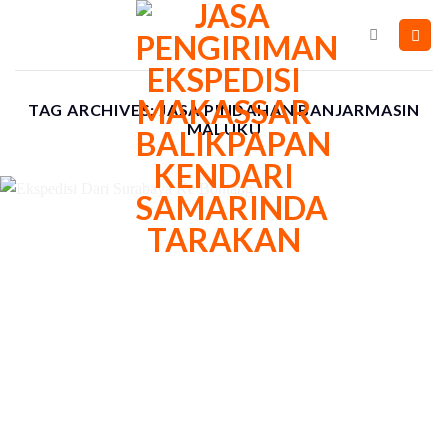
Skip
to
content
TAG ARCHIVES:
JASA PINDAHAN BANJARMASIN
MALUKU