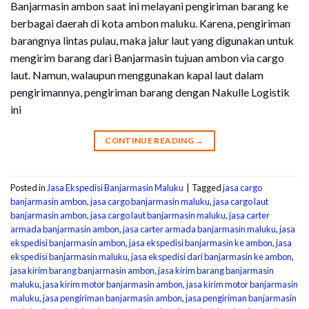
Banjarmasin ambon saat ini melayani pengiriman barang ke
berbagai daerah di kota ambon maluku. Karena, pengiriman
barangnya lintas pulau, maka jalur laut yang digunakan untuk
mengirim barang dari Banjarmasin tujuan ambon via cargo
laut. Namun, walaupun menggunakan kapal laut dalam
pengirimannya, pengiriman barang dengan Nakulle Logistik
ini
CONTINUE READING
→
Posted in
Jasa Ekspedisi Banjarmasin Maluku
|
Tagged
jasa cargo
banjarmasin ambon
,
jasa cargo banjarmasin maluku
,
jasa cargo laut
banjarmasin ambon
,
jasa cargo laut banjarmasin maluku
,
jasa carter
armada banjarmasin ambon
,
jasa carter armada banjarmasin maluku
,
jasa
ekspedisi banjarmasin ambon
,
jasa ekspedisi banjarmasin ke ambon
,
jasa
ekspedisi banjarmasin maluku
,
jasa ekspedisi dari banjarmasin ke ambon
,
jasa kirim barang banjarmasin ambon
,
jasa kirim barang banjarmasin
maluku
,
jasa kirim motor banjarmasin ambon
,
jasa kirim motor banjarmasin
maluku
,
jasa pengiriman banjarmasin ambon
,
jasa pengiriman banjarmasin