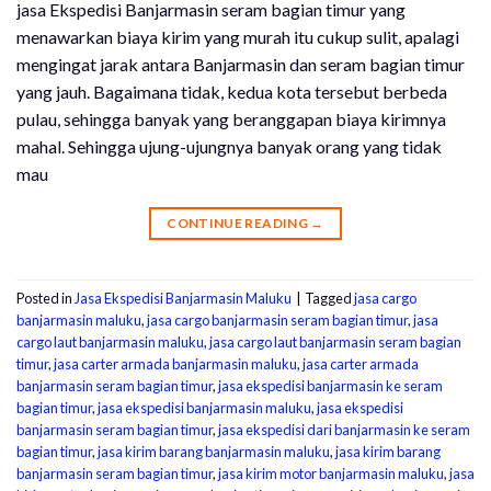
jasa Ekspedisi Banjarmasin seram bagian timur yang
menawarkan biaya kirim yang murah itu cukup sulit, apalagi
mengingat jarak antara Banjarmasin dan seram bagian timur
yang jauh. Bagaimana tidak, kedua kota tersebut berbeda
pulau, sehingga banyak yang beranggapan biaya kirimnya
mahal. Sehingga ujung-ujungnya banyak orang yang tidak
mau
CONTINUE READING
→
Posted in
Jasa Ekspedisi Banjarmasin Maluku
|
Tagged
jasa cargo
banjarmasin maluku
,
jasa cargo banjarmasin seram bagian timur
,
jasa
cargo laut banjarmasin maluku
,
jasa cargo laut banjarmasin seram bagian
timur
,
jasa carter armada banjarmasin maluku
,
jasa carter armada
banjarmasin seram bagian timur
,
jasa ekspedisi banjarmasin ke seram
bagian timur
,
jasa ekspedisi banjarmasin maluku
,
jasa ekspedisi
banjarmasin seram bagian timur
,
jasa ekspedisi dari banjarmasin ke seram
bagian timur
,
jasa kirim barang banjarmasin maluku
,
jasa kirim barang
banjarmasin seram bagian timur
,
jasa kirim motor banjarmasin maluku
,
jasa