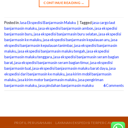
CONTINUE READING
→
Posted in
Jasa Ekspedisi Banjarmasin Maluku
|
Tagged
jasa cargo laut
banjarmasin maluku
,
jasa ekspedisi banjarmasin ambon
,
jasa ekspedisi
banjarmasin buru
,
jasa ekspedisi banjarmasin buru selatan
,
jasa ekspedisi
banjarmasin ke maluku
,
jasa ekspedisi banjarmasin kepulauan aru
,
jasa
ekspedisi banjarmasin kepulauan tanimbar
,
jasa ekspedisi banjarmasin
maluku
,
jasa ekspedisi banjarmasin maluku tengah
,
jasa ekspedisi
banjarmasin maluku tenggara
,
jasa ekspedisi banjarmasin seram bagian
barat
,
jasa ekspedisi banjarmasin seram bagian timur
,
jasa ekspedisi
banjarmasin tual
,
jasa ekspedisi banjasrmasin maluku barat daya
,
jasa
ekspedisi dari banjarmasin ke maluku
,
jasa kirim mobil banjarmasin
maluku
,
jasa kirim motor banjarmasin maluku
,
jasa pengiriman
banjarmasin maluku
,
jasa pindahan banjarmasin maluku
6
Comments
PROFIL PERUSAHAAN
LAYANAN EKSPEDISI TERPERCAYA