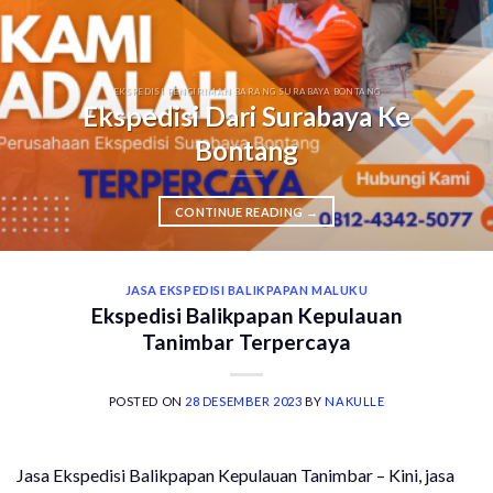
EKSPEDISI PENGIRIMAN BARANG SURABAYA BONTANG
Ekspedisi Dari Surabaya Ke
Bontang
CONTINUE READING
→
JASA EKSPEDISI BALIKPAPAN MALUKU
Ekspedisi Balikpapan Kepulauan
Tanimbar Terpercaya
POSTED ON
28 DESEMBER 2023
BY
NAKULLE
Jasa Ekspedisi Balikpapan Kepulauan Tanimbar – Kini, jasa