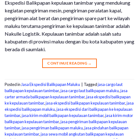
Ekspedisi Balikpapan kepulauan tanimbar yang mendukung
kegiatan pengiriman mesin, pengiriman peralatan kapal,
pengiriman alat berat dan pengiriman spare part ke wilayah
maluku terutama pengiriman ke kepulauan tanimbar adalah
Nakulle Logistik. Kepulauan tanimbar adalah salah satu
kabupaten di provinsi maluu dengan ibu kota kabupaten yang
berada di saumlaki.
CONTINUE READING
→
Posted in
Jasa Ekspedisi Balikpapan Maluku
|
Tagged
jasa cargo laut
balikpapan kepulauan tanimbar
,
jasa cargo laut balikpapan maluku
,
jasa
carter armada balikpapan kepulauan tanimbar
,
jasa ekspedisi balikpapan
ke kepulauan tanimbar
,
jasa ekspedisi balikpapan kepulauan tanimbar
,
jasa
ekspedisi balikpapan maluku
,
jasa ekspedisi dari balikpapan ke kepulauan
tanimbar
,
jasa kirim mobil balikpapan kepulauan tanimbar
,
jasa kirim motor
balikpapan kepulauan tanimbar
,
jasa pengiriman balikpapan kepulauan
tanimbar
,
jasa pengiriman balikpapan maluku
,
jasa pindahan balikpapan
kepulauan tanimbar
,
jasa sewa mobil angkutan balikpapan kepulauan