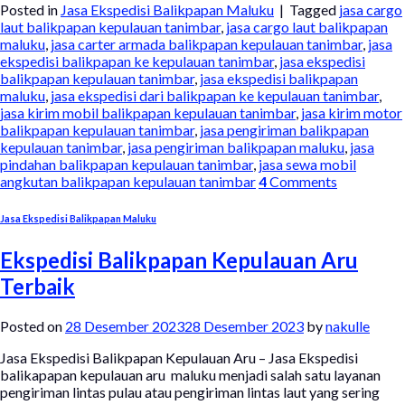
Posted in
Jasa Ekspedisi Balikpapan Maluku
|
Tagged
jasa cargo
laut balikpapan kepulauan tanimbar
,
jasa cargo laut balikpapan
maluku
,
jasa carter armada balikpapan kepulauan tanimbar
,
jasa
ekspedisi balikpapan ke kepulauan tanimbar
,
jasa ekspedisi
balikpapan kepulauan tanimbar
,
jasa ekspedisi balikpapan
maluku
,
jasa ekspedisi dari balikpapan ke kepulauan tanimbar
,
jasa kirim mobil balikpapan kepulauan tanimbar
,
jasa kirim motor
balikpapan kepulauan tanimbar
,
jasa pengiriman balikpapan
kepulauan tanimbar
,
jasa pengiriman balikpapan maluku
,
jasa
pindahan balikpapan kepulauan tanimbar
,
jasa sewa mobil
angkutan balikpapan kepulauan tanimbar
4
Comments
Jasa Ekspedisi Balikpapan Maluku
Ekspedisi Balikpapan Kepulauan Aru
Terbaik
Posted on
28 Desember 2023
28 Desember 2023
by
nakulle
Jasa Ekspedisi Balikpapan Kepulauan Aru – Jasa Ekspedisi
balikapapan kepulauan aru maluku menjadi salah satu layanan
pengiriman lintas pulau atau pengiriman lintas laut yang sering