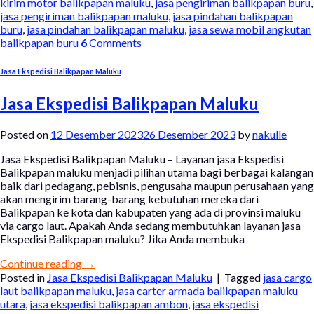
kirim motor balikpapan maluku
,
jasa pengiriman balikpapan buru
,
jasa pengiriman balikpapan maluku
,
jasa pindahan balikpapan
buru
,
jasa pindahan balikpapan maluku
,
jasa sewa mobil angkutan
balikpapan buru
6
Comments
Jasa Ekspedisi Balikpapan Maluku
Jasa Ekspedisi Balikpapan Maluku
Posted on
12 Desember 2023
26 Desember 2023
by
nakulle
Jasa Ekspedisi Balikpapan Maluku – Layanan jasa Ekspedisi
Balikpapan maluku menjadi pilihan utama bagi berbagai kalangan
baik dari pedagang, pebisnis, pengusaha maupun perusahaan yang
akan mengirim barang-barang kebutuhan mereka dari
Balikpapan ke kota dan kabupaten yang ada di provinsi maluku
via cargo laut. Apakah Anda sedang membutuhkan layanan jasa
Ekspedisi Balikpapan maluku? Jika Anda membuka
Continue reading
→
Posted in
Jasa Ekspedisi Balikpapan Maluku
|
Tagged
jasa cargo
laut balikpapan maluku
,
jasa carter armada balikpapan maluku
utara
,
jasa ekspedisi balikpapan ambon
,
jasa ekspedisi