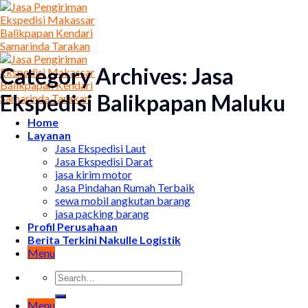
Skip
to
content
Category Archives:
Jasa
Ekspedisi Balikpapan Maluku
Home
Layanan
Jasa Ekspedisi Laut
Jasa Ekspedisi Darat
jasa kirim motor
Jasa Pindahan Rumah Terbaik
sewa mobil angkutan barang
jasa packing barang
Profil Perusahaan
Berita Terkini Nakulle Logistik
Menu
Menu