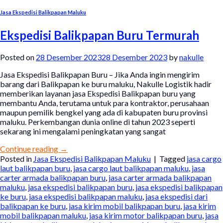
Jasa Ekspedisi Balikpapan Maluku
Ekspedisi Balikpapan Buru Termurah
Posted on
28 Desember 2023
28 Desember 2023
by
nakulle
Jasa Ekspedisi Balikpapan Buru – Jika Anda ingin mengirim
barang dari Balikpapan ke buru maluku, Nakulle Logistik hadir
memberikan layanan jasa Ekspedisi Balikpapan buru yang
membantu Anda, terutama untuk para kontraktor, perusahaan
maupun pemilik bengkel yang ada di kabupaten buru provinsi
maluku. Perkembangan dunia online di tahun 2023 seperti
sekarang ini mengalami peningkatan yang sangat
Continue reading
→
Posted in
Jasa Ekspedisi Balikpapan Maluku
|
Tagged
jasa cargo
laut balikpapan buru
,
jasa cargo laut balikpapan maluku
,
jasa
carter armada balikpapan buru
,
jasa carter armada balikpapan
maluku
,
jasa ekspedisi balikpapan buru
,
jasa ekspedisi balikpapan
ke buru
,
jasa ekspedisi balikpapan maluku
,
jasa ekspedisi dari
balikpapan ke buru
,
jasa kirim mobil balikpapan buru
,
jasa kirim
mobil balikpapan maluku
,
jasa kirim motor balikpapan buru
,
jasa