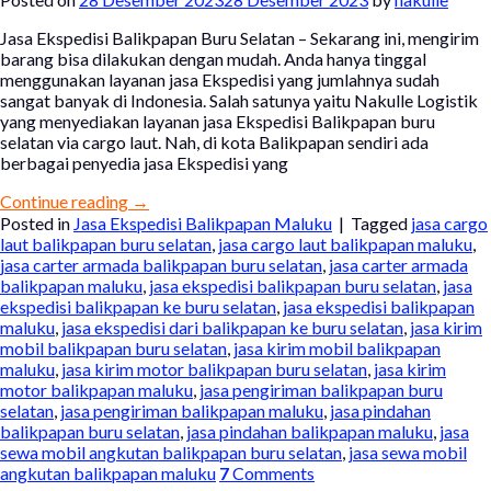
Jasa Ekspedisi Balikpapan Buru Selatan – Sekarang ini, mengirim
barang bisa dilakukan dengan mudah. Anda hanya tinggal
menggunakan layanan jasa Ekspedisi yang jumlahnya sudah
sangat banyak di Indonesia. Salah satunya yaitu Nakulle Logistik
yang menyediakan layanan jasa Ekspedisi Balikpapan buru
selatan via cargo laut. Nah, di kota Balikpapan sendiri ada
berbagai penyedia jasa Ekspedisi yang
Continue reading
→
Posted in
Jasa Ekspedisi Balikpapan Maluku
|
Tagged
jasa cargo
laut balikpapan buru selatan
,
jasa cargo laut balikpapan maluku
,
jasa carter armada balikpapan buru selatan
,
jasa carter armada
balikpapan maluku
,
jasa ekspedisi balikpapan buru selatan
,
jasa
ekspedisi balikpapan ke buru selatan
,
jasa ekspedisi balikpapan
maluku
,
jasa ekspedisi dari balikpapan ke buru selatan
,
jasa kirim
mobil balikpapan buru selatan
,
jasa kirim mobil balikpapan
maluku
,
jasa kirim motor balikpapan buru selatan
,
jasa kirim
motor balikpapan maluku
,
jasa pengiriman balikpapan buru
selatan
,
jasa pengiriman balikpapan maluku
,
jasa pindahan
balikpapan buru selatan
,
jasa pindahan balikpapan maluku
,
jasa
sewa mobil angkutan balikpapan buru selatan
,
jasa sewa mobil
angkutan balikpapan maluku
7
Comments