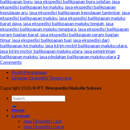
balikpapan buru
,
jasa ekspedisi balikpapan buru selatan
,
jasa
ekspedisi balikpapan ke maluku
,
jasa ekspedisi balikpapan
kepulauan aru
,
jasa ekspedisi balikpapan kepulauan tanimbar
,
jasa
ekspedisi balikpapan maluku
,
jasa ekspedisi balikpapan maluku
barat daya
,
jasa ekspedisi balikpapan maluku tengah
,
jasa
ekspedisi balikpapan maluku tenggara
,
jasa ekspedisi balikpapan
seram bagian barat
,
jasa ekspedisi balikpapan seram bagian
timur
,
jasa ekspedisi balikpapan tual
,
jasa ekspedisi dari
balikpapan ke maluku
,
jasa kirim mobil balikpapan maluku utara
,
jasa kirim motor balikpapan maluku utara
,
jasa pengiriman
balikpapan maluku
,
jasa pindahan balikpapan maluku utara
2
Comments
Profil Perusahaan
Layanan Ekspedisi Terpercaya
Copyright 2026 ©
PT. Wexpedisi Nakulle Sukses
Home
Layanan
Jasa Ekspedisi Laut
Jasa Ekspedisi Darat