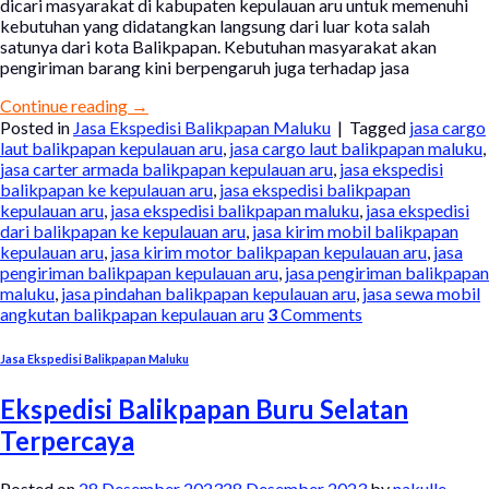
dicari masyarakat di kabupaten kepulauan aru untuk memenuhi
kebutuhan yang didatangkan langsung dari luar kota salah
satunya dari kota Balikpapan. Kebutuhan masyarakat akan
pengiriman barang kini berpengaruh juga terhadap jasa
Continue reading
→
Posted in
Jasa Ekspedisi Balikpapan Maluku
|
Tagged
jasa cargo
laut balikpapan kepulauan aru
,
jasa cargo laut balikpapan maluku
,
jasa carter armada balikpapan kepulauan aru
,
jasa ekspedisi
balikpapan ke kepulauan aru
,
jasa ekspedisi balikpapan
kepulauan aru
,
jasa ekspedisi balikpapan maluku
,
jasa ekspedisi
dari balikpapan ke kepulauan aru
,
jasa kirim mobil balikpapan
kepulauan aru
,
jasa kirim motor balikpapan kepulauan aru
,
jasa
pengiriman balikpapan kepulauan aru
,
jasa pengiriman balikpapan
maluku
,
jasa pindahan balikpapan kepulauan aru
,
jasa sewa mobil
angkutan balikpapan kepulauan aru
3
Comments
Jasa Ekspedisi Balikpapan Maluku
Ekspedisi Balikpapan Buru Selatan
Terpercaya
Posted on
28 Desember 2023
28 Desember 2023
by
nakulle