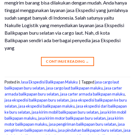
mengirim barang bisa dilakukan dengan mudah. Anda hanya
tinggal menggunakan layanan jasa Ekspedisi yang jumlahnya
sudah sangat banyak di Indonesia. Salah satunya yaitu
Nakulle Logistik yang menyediakan layanan jasa Ekspedisi
Balikpapan buru selatan via cargo laut. Nah, di kota
Balikpapan sendiri ada berbagai penyedia jasa Ekspedisi
yang
CONTINUE READING
→
Posted in
Jasa Ekspedisi Balikpapan Maluku
|
Tagged
jasa cargo laut
balikpapan buru selatan
,
jasa cargo laut balikpapan maluku
,
jasa carter
armada balikpapan buru selatan
,
jasa carter armada balikpapan maluku
,
jasa ekspedisi balikpapan buru selatan
,
jasa ekspedisi balikpapan ke buru
selatan
,
jasa ekspedisi balikpapan maluku
,
jasa ekspedisi dari balikpapan
ke buru selatan
,
jasa kirim mobil balikpapan buru selatan
,
jasa kirim mobil
balikpapan maluku
,
jasa kirim motor balikpapan buru selatan
,
jasa kirim
motor balikpapan maluku
,
jasa pengiriman balikpapan buru selatan
,
jasa
pengiriman balikpapan maluku
,
jasa pindahan balikpapan buru selatan
,
jasa