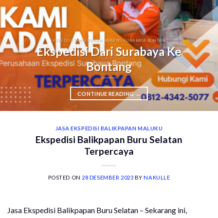
EKSPEDISI PENGIRIMAN BARANG SURABAYA BONTANG
Ekspedisi Dari Surabaya Ke
Bontang
CONTINUE READING
→
JASA EKSPEDISI BALIKPAPAN MALUKU
Ekspedisi Balikpapan Buru Selatan
Terpercaya
POSTED ON
28 DESEMBER 2023
BY
NAKULLE
Jasa Ekspedisi Balikpapan Buru Selatan – Sekarang ini,