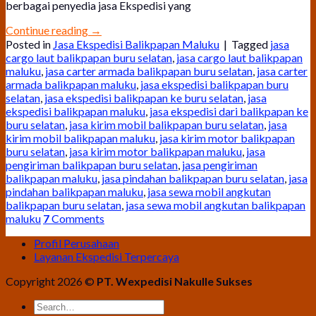
berbagai penyedia jasa Ekspedisi yang
Continue reading
→
Posted in
Jasa Ekspedisi Balikpapan Maluku
|
Tagged
jasa
cargo laut balikpapan buru selatan
,
jasa cargo laut balikpapan
maluku
,
jasa carter armada balikpapan buru selatan
,
jasa carter
armada balikpapan maluku
,
jasa ekspedisi balikpapan buru
selatan
,
jasa ekspedisi balikpapan ke buru selatan
,
jasa
ekspedisi balikpapan maluku
,
jasa ekspedisi dari balikpapan ke
buru selatan
,
jasa kirim mobil balikpapan buru selatan
,
jasa
kirim mobil balikpapan maluku
,
jasa kirim motor balikpapan
buru selatan
,
jasa kirim motor balikpapan maluku
,
jasa
pengiriman balikpapan buru selatan
,
jasa pengiriman
balikpapan maluku
,
jasa pindahan balikpapan buru selatan
,
jasa
pindahan balikpapan maluku
,
jasa sewa mobil angkutan
balikpapan buru selatan
,
jasa sewa mobil angkutan balikpapan
maluku
7
Comments
Profil Perusahaan
Layanan Ekspedisi Terpercaya
Copyright 2026 ©
PT. Wexpedisi Nakulle Sukses