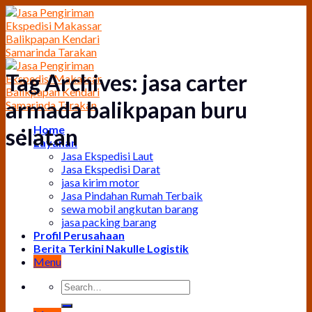
Skip
to
content
Tag Archives:
jasa carter
armada balikpapan buru
Home
selatan
Layanan
Jasa Ekspedisi Laut
Jasa Ekspedisi Darat
jasa kirim motor
Jasa Pindahan Rumah Terbaik
sewa mobil angkutan barang
jasa packing barang
Profil Perusahaan
Berita Terkini Nakulle Logistik
Menu