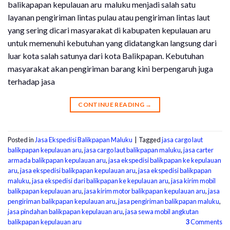
balikapapan kepulauan aru maluku menjadi salah satu
layanan pengiriman lintas pulau atau pengiriman lintas laut
yang sering dicari masyarakat di kabupaten kepulauan aru
untuk memenuhi kebutuhan yang didatangkan langsung dari
luar kota salah satunya dari kota Balikpapan. Kebutuhan
masyarakat akan pengiriman barang kini berpengaruh juga
terhadap jasa
CONTINUE READING
→
Posted in
Jasa Ekspedisi Balikpapan Maluku
|
Tagged
jasa cargo laut
balikpapan kepulauan aru
,
jasa cargo laut balikpapan maluku
,
jasa carter
armada balikpapan kepulauan aru
,
jasa ekspedisi balikpapan ke kepulauan
aru
,
jasa ekspedisi balikpapan kepulauan aru
,
jasa ekspedisi balikpapan
maluku
,
jasa ekspedisi dari balikpapan ke kepulauan aru
,
jasa kirim mobil
balikpapan kepulauan aru
,
jasa kirim motor balikpapan kepulauan aru
,
jasa
pengiriman balikpapan kepulauan aru
,
jasa pengiriman balikpapan maluku
,
jasa pindahan balikpapan kepulauan aru
,
jasa sewa mobil angkutan
balikpapan kepulauan aru
3
Comments