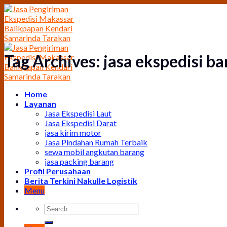
Skip
to
content
Tag Archives:
jasa ekspedisi b
Home
Layanan
Jasa Ekspedisi Laut
Jasa Ekspedisi Darat
jasa kirim motor
Jasa Pindahan Rumah Terbaik
sewa mobil angkutan barang
jasa packing barang
Profil Perusahaan
Berita Terkini Nakulle Logistik
Menu