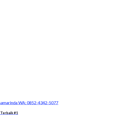
a samarinda WA: 0852-4342-5077
 Terbaik #1