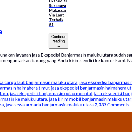
Ekspedisi
Surabaya
Makassar
Via Laut
Terbaik
#1
a
Continue
reading
→
unakan layanan jasa Ekspedisi Banjarmasin maluku utara sudah sa
lu mengantarkan barang yang Anda kirim sendiri ke kantor kami. N
sa cargo laut banjarmasin maluku utara
,
jasa ekspedisi banjarmasi
jarmasin halmahera timur
,
jasa ekspedisi banjarmasin halmahera ut
tara
,
jasa ekspedisi banjarmasin pulau morotai
,
jasa ekspedisi ban
jarmasin ke maluku utara
,
jasa kirim mobil banjarmasin maluku utar
ra
,
jasa sewa armada banjarmasin maluku utara
2,037
Comments