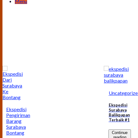
Menu
Uncategorize
Ekspedisi
Ekspedisi
Surabaya
Pengiriman
Balikpapan
Terbaik #1
Barang
Surabaya
Bontang
Continue
reading