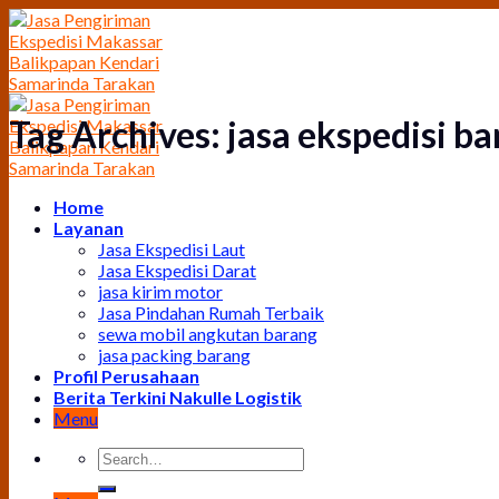
Skip
to
content
Tag Archives:
jasa ekspedisi b
Home
Layanan
Jasa Ekspedisi Laut
Jasa Ekspedisi Darat
jasa kirim motor
Jasa Pindahan Rumah Terbaik
sewa mobil angkutan barang
jasa packing barang
Profil Perusahaan
Berita Terkini Nakulle Logistik
Menu