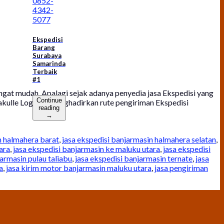
0852-
4342-
5077
Ekspedisi
Barang
Surabaya
Samarinda
Terbaik
#1
ngat mudah. Apalagi sejak adanya penyedia jasa Ekspedisi yang
Continue
akulle Logistik menghadirkan rute pengiriman Ekspedisi
reading
→
n halmahera barat
,
jasa ekspedisi banjarmasin halmahera selatan
,
ara
,
jasa ekspedisi banjarmasin ke maluku utara
,
jasa ekspedisi
jarmasin pulau taliabu
,
jasa ekspedisi banjarmasin ternate
,
jasa
a
,
jasa kirim motor banjarmasin maluku utara
,
jasa pengiriman