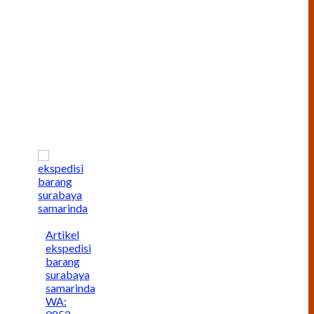
Artikel
ekspedisi
barang
surabaya
samarinda
WA: