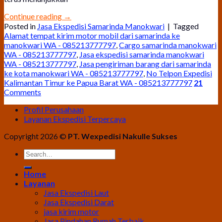
Continue reading
→
Posted in
Jasa Ekspedisi Samarinda Manokwari
|
Tagged
Alamat tempat kirim motor mobil dari samarinda ke
manokwari WA - 085213777797
,
Cargo samarinda manokwari
WA - 085213777797
,
Jasa ekspedisi samarinda manokwari
WA - 085213777797
,
Jasa pengiriman barang dari samarinda
ke kota manokwari WA - 085213777797
,
No Telpon Expedisi
Kalimantan Timur ke Papua Barat WA - 085213777797
21
Comments
Profil Perusahaan
Layanan Ekspedisi Terpercaya
Copyright 2026 ©
PT. Wexpedisi Nakulle Sukses
Home
Layanan
Jasa Ekspedisi Laut
Jasa Ekspedisi Darat
jasa kirim motor
Jasa Pindahan Rumah Terbaik