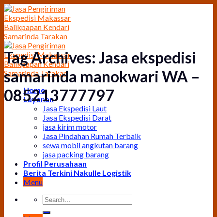
Skip
to
content
Tag Archives:
Jasa ekspedisi
samarinda manokwari WA –
Home
085213777797
Layanan
Jasa Ekspedisi Laut
Jasa Ekspedisi Darat
jasa kirim motor
Jasa Pindahan Rumah Terbaik
sewa mobil angkutan barang
jasa packing barang
Profil Perusahaan
Berita Terkini Nakulle Logistik
Menu