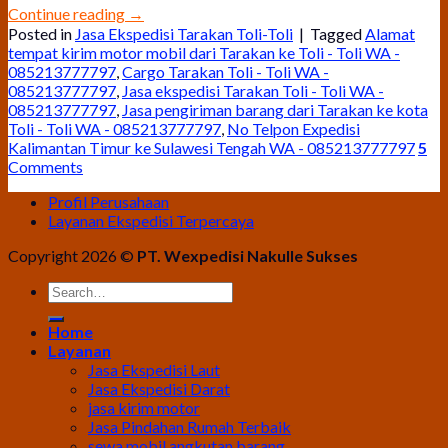
Continue reading
→
Posted in
Jasa Ekspedisi Tarakan Toli-Toli
|
Tagged
Alamat
tempat kirim motor mobil dari Tarakan ke Toli - Toli WA -
085213777797
,
Cargo Tarakan Toli - Toli WA -
085213777797
,
Jasa ekspedisi Tarakan Toli - Toli WA -
085213777797
,
Jasa pengiriman barang dari Tarakan ke kota
Toli - Toli WA - 085213777797
,
No Telpon Expedisi
Kalimantan Timur ke Sulawesi Tengah WA - 085213777797
5
Comments
Profil Perusahaan
Layanan Ekspedisi Terpercaya
Copyright 2026 ©
PT. Wexpedisi Nakulle Sukses
Home
Layanan
Jasa Ekspedisi Laut
Jasa Ekspedisi Darat
jasa kirim motor
Jasa Pindahan Rumah Terbaik
sewa mobil angkutan barang