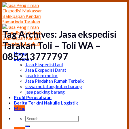
Skip
to
content
Tag Archives:
Jasa ekspedisi
Tarakan Toli – Toli WA –
Home
085213777797
Layanan
Jasa Ekspedisi Laut
Jasa Ekspedisi Darat
jasa kirim motor
Jasa Pindahan Rumah Terbaik
sewa mobil angkutan barang
jasa packing barang
Profil Perusahaan
Berita Terkini Nakulle Logistik
Menu