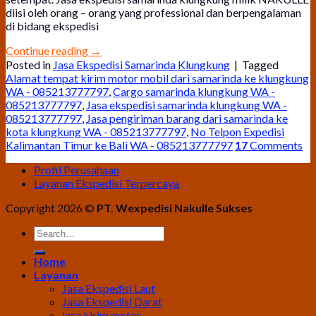
diisi oleh orang – orang yang professional dan berpengalaman
di bidang ekspedisi
Continue reading
→
Posted in
Jasa Ekspedisi Samarinda Klungkung
|
Tagged
Alamat tempat kirim motor mobil dari samarinda ke klungkung
WA - 085213777797
,
Cargo samarinda klungkung WA -
085213777797
,
Jasa ekspedisi samarinda klungkung WA -
085213777797
,
Jasa pengiriman barang dari samarinda ke
kota klungkung WA - 085213777797
,
No Telpon Expedisi
Kalimantan Timur ke Bali WA - 085213777797
17
Comments
Profil Perusahaan
Layanan Ekspedisi Terpercaya
Copyright 2026 ©
PT. Wexpedisi Nakulle Sukses
Home
Layanan
Jasa Ekspedisi Laut
Jasa Ekspedisi Darat
jasa kirim motor