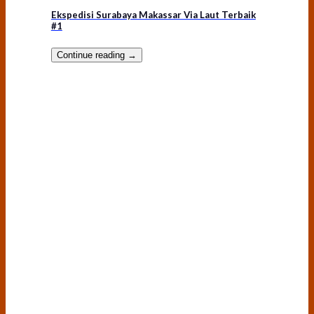
Ekspedisi Surabaya Makassar Via Laut Terbaik
#1
Continue reading
→