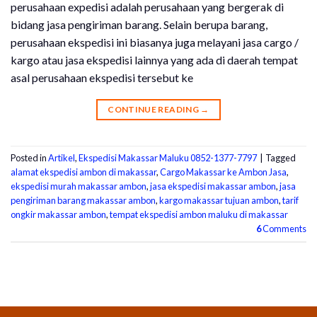
perusahaan expedisi adalah perusahaan yang bergerak di
bidang jasa pengiriman barang. Selain berupa barang,
perusahaan ekspedisi ini biasanya juga melayani jasa cargo /
kargo atau jasa ekspedisi lainnya yang ada di daerah tempat
asal perusahaan ekspedisi tersebut ke
CONTINUE READING
→
Posted in
Artikel
,
Ekspedisi Makassar Maluku 0852-1377-7797
|
Tagged
alamat ekspedisi ambon di makassar
,
Cargo Makassar ke Ambon Jasa
,
ekspedisi murah makassar ambon
,
jasa ekspedisi makassar ambon
,
jasa
pengiriman barang makassar ambon
,
kargo makassar tujuan ambon
,
tarif
ongkir makassar ambon
,
tempat ekspedisi ambon maluku di makassar
6
Comments