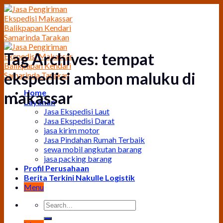
Skip
to
content
Tag Archives:
tempat
ekspedisi ambon maluku di
Home
makassar
Layanan
Jasa Ekspedisi Laut
Jasa Ekspedisi Darat
jasa kirim motor
Jasa Pindahan Rumah Terbaik
sewa mobil angkutan barang
jasa packing barang
Profil Perusahaan
Berita Terkini Nakulle Logistik
Menu