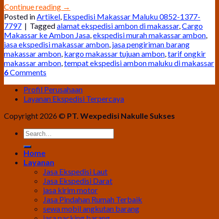
Continue reading
→
Posted in
Artikel
,
Ekspedisi Makassar Maluku 0852-1377-
7797
|
Tagged
alamat ekspedisi ambon di makassar
,
Cargo
Makassar ke Ambon Jasa
,
ekspedisi murah makassar ambon
,
jasa ekspedisi makassar ambon
,
jasa pengiriman barang
makassar ambon
,
kargo makassar tujuan ambon
,
tarif ongkir
makassar ambon
,
tempat ekspedisi ambon maluku di makassar
6
Comments
Profil Perusahaan
Layanan Ekspedisi Terpercaya
Copyright 2026 ©
PT. Wexpedisi Nakulle Sukses
Home
Layanan
Jasa Ekspedisi Laut
Jasa Ekspedisi Darat
jasa kirim motor
Jasa Pindahan Rumah Terbaik
sewa mobil angkutan barang
jasa packing barang