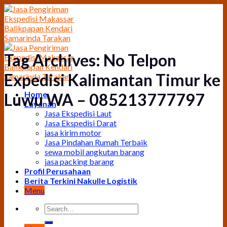
Skip
to
content
Tag Archives:
No Telpon
Expedisi Kalimantan Timur ke
Home
Luwu WA – 085213777797
Layanan
Jasa Ekspedisi Laut
Jasa Ekspedisi Darat
jasa kirim motor
Jasa Pindahan Rumah Terbaik
sewa mobil angkutan barang
jasa packing barang
Profil Perusahaan
Berita Terkini Nakulle Logistik
Menu