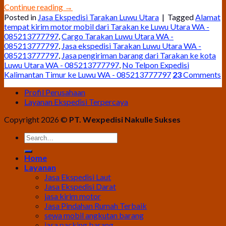
Continue reading
→
Posted in
Jasa Ekspedisi Tarakan Luwu Utara
|
Tagged
Alamat
tempat kirim motor mobil dari Tarakan ke Luwu Utara WA -
085213777797
,
Cargo Tarakan Luwu Utara WA -
085213777797
,
Jasa ekspedisi Tarakan Luwu Utara WA -
085213777797
,
Jasa pengiriman barang dari Tarakan ke kota
Luwu Utara WA - 085213777797
,
No Telpon Expedisi
Kalimantan Timur ke Luwu WA - 085213777797
23
Comments
Profil Perusahaan
Layanan Ekspedisi Terpercaya
Copyright 2026 ©
PT. Wexpedisi Nakulle Sukses
Home
Layanan
Jasa Ekspedisi Laut
Jasa Ekspedisi Darat
jasa kirim motor
Jasa Pindahan Rumah Terbaik
sewa mobil angkutan barang
jasa packing barang