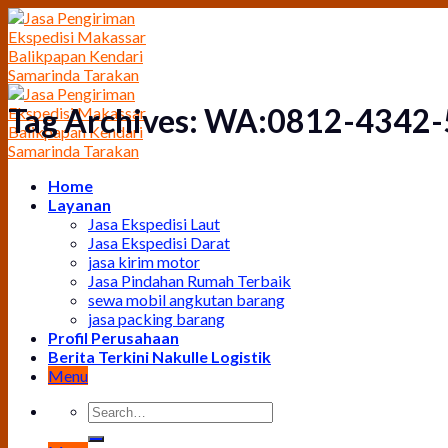
Skip
to
content
Tag Archives:
WA:0812-4342-50
Home
Layanan
Jasa Ekspedisi Laut
Jasa Ekspedisi Darat
jasa kirim motor
Jasa Pindahan Rumah Terbaik
sewa mobil angkutan barang
jasa packing barang
Profil Perusahaan
Berita Terkini Nakulle Logistik
Menu