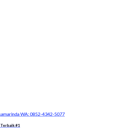
a samarinda WA: 0852-4342-5077
 Terbaik #1