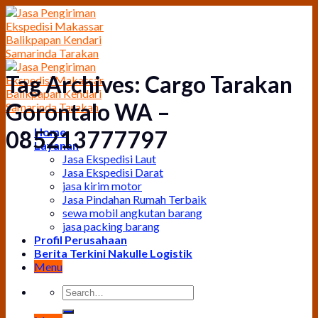
Skip
to
content
Tag Archives:
Cargo Tarakan
Gorontalo WA –
Home
085213777797
Layanan
Jasa Ekspedisi Laut
Jasa Ekspedisi Darat
jasa kirim motor
Jasa Pindahan Rumah Terbaik
sewa mobil angkutan barang
jasa packing barang
Profil Perusahaan
Berita Terkini Nakulle Logistik
Menu