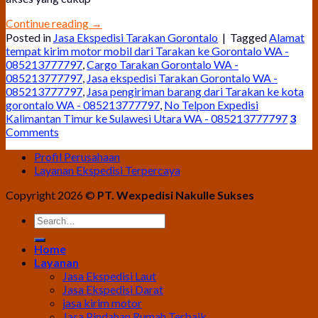
Continue reading
→
Posted in
Jasa Ekspedisi Tarakan Gorontalo
|
Tagged
Alamat
tempat kirim motor mobil dari Tarakan ke Gorontalo WA -
085213777797
,
Cargo Tarakan Gorontalo WA -
085213777797
,
Jasa ekspedisi Tarakan Gorontalo WA -
085213777797
,
Jasa pengiriman barang dari Tarakan ke kota
gorontalo WA - 085213777797
,
No Telpon Expedisi
Kalimantan Timur ke Sulawesi Utara WA - 085213777797
3
Comments
Profil Perusahaan
Layanan Ekspedisi Terpercaya
Copyright 2026 ©
PT. Wexpedisi Nakulle Sukses
Home
Layanan
Jasa Ekspedisi Laut
Jasa Ekspedisi Darat
jasa kirim motor
Jasa Pindahan Rumah Terbaik