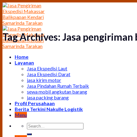
Skip
to
content
Tag Archives:
Jasa pengiriman
Home
Layanan
Jasa Ekspedisi Laut
Jasa Ekspedisi Darat
jasa kirim motor
Jasa Pindahan Rumah Terbaik
sewa mobil angkutan barang
jasa packing barang
Profil Perusahaan
Berita Terkini Nakulle Logistik
Menu