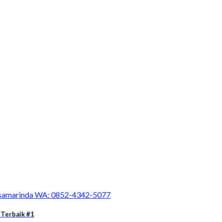
a samarinda WA: 0852-4342-5077
 Terbaik #1