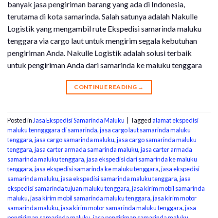
banyak jasa pengiriman barang yang ada di Indonesia,
terutama di kota samarinda. Salah satunya adalah Nakulle
Logistik yang mengambil rute Ekspedisi samarinda maluku
tenggara via cargo laut untuk mengirim segala kebutuhan
pengiriman Anda. Nakulle Logistik adalah solusi terbaik
untuk pengiriman Anda dari samarinda ke maluku tenggara
CONTINUE READING
→
Posted in
Jasa Ekspedisi Samarinda Maluku
|
Tagged
alamat ekspedisi
maluku tenngggara di samarinda
,
jasa cargo laut samarinda maluku
tenggara
,
jasa cargo samarinda maluku
,
jasa cargo samarinda maluku
tenggara
,
jasa carter armada samarinda maluku
,
jasa carter armada
samarinda maluku tenggara
,
jasa ekspedisi dari samarinda ke maluku
tenggara
,
jasa ekspedisi samarinda ke maluku tenggara
,
jasa ekspedisi
samarinda maluku
,
jasa ekspedisi samarinda maluku tenggara
,
jasa
ekspedisi samarinda tujuan maluku tenggara
,
jasa kirim mobil samarinda
maluku
,
jasa kirim mobil samarinda maluku tenggara
,
jasa kirim motor
samarinda maluku
,
jasa kirim motor samarinda maluku tenggara
,
jasa
pengiriman samarinda maluku
,
jasa pengiriman samarinda maluku