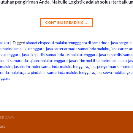
utuhan pengiriman Anda. Nakulle Logistik adalah solusi terbaik u
CONTINUE READING
→
aluku
|
Tagged
alamat ekspedisi maluku tenngggara di samarinda
,
jasa cargo l
samarinda maluku tenggara
,
jasa carter armada samarinda maluku
,
jasa carter 
uku tenggara
,
jasa ekspedisi samarinda ke maluku tenggara
,
jasa ekspedisi sama
pedisi samarinda tujuan maluku tenggara
,
jasa kirim mobil samarinda maluku
,
ja
a maluku
,
jasa kirim motor samarinda maluku tenggara
,
jasa pengiriman samarin
rinda maluku
,
jasa pindahan samarinda maluku tenggara
,
jasa sewa mobil angk
nggara
PERCAYA
ses