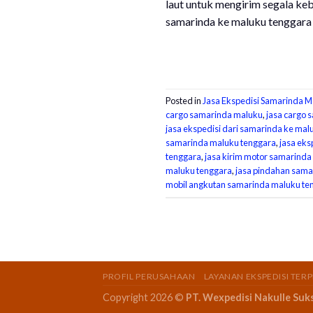
laut untuk mengirim segala keb
samarinda ke maluku tenggara
Posted in
Jasa Ekspedisi Samarinda M
cargo samarinda maluku
,
jasa cargo 
jasa ekspedisi dari samarinda ke mal
samarinda maluku tenggara
,
jasa eks
tenggara
,
jasa kirim motor samarind
maluku tenggara
,
jasa pindahan sama
mobil angkutan samarinda maluku te
PROFIL PERUSAHAAN
LAYANAN EKSPEDISI TER
Copyright 2026 ©
PT. Wexpedisi Nakulle Suk