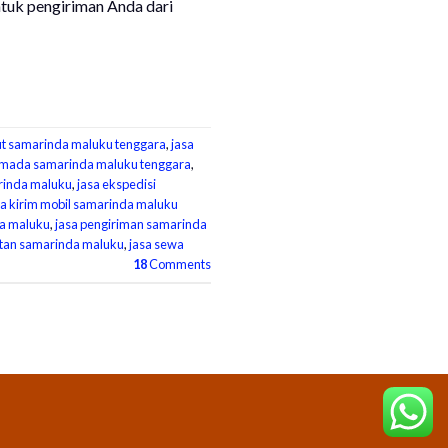
ntuk pengiriman Anda dari
aut samarinda maluku tenggara
,
jasa
armada samarinda maluku tenggara
,
rinda maluku
,
jasa ekspedisi
sa kirim mobil samarinda maluku
da maluku
,
jasa pengiriman samarinda
utan samarinda maluku
,
jasa sewa
18
Comments