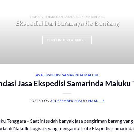
EKSPEDISI PENGIRIMAN BARANG SURABAYA BONTANG
Ekspedisi Dari Surabaya Ke Bontang
CONTINUE READING
→
JASA EKSPEDISI SAMARINDA MALUKU
asi Jasa Ekspedisi Samarinda Maluku
POSTED ON
30 DESEMBER 2023
BY
NAKULLE
u Tenggara – Saat ini sudah banyak jasa pengiriman barang yang a
 adalah Nakulle Logistik yang mengambil rute Ekspedisi samarinda