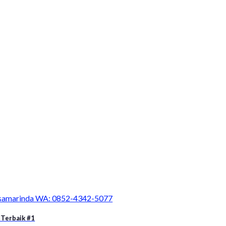
a samarinda WA: 0852-4342-5077
 Terbaik #1