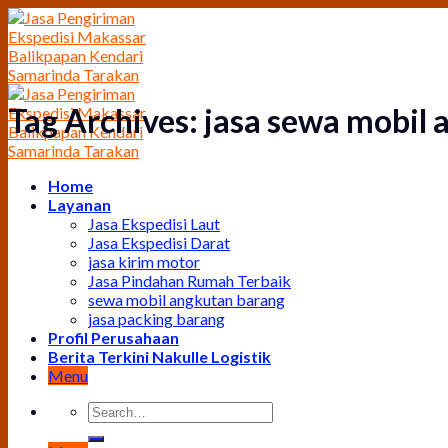
Skip
to
content
Tag Archives:
jasa sewa mobil
Home
Layanan
Jasa Ekspedisi Laut
Jasa Ekspedisi Darat
jasa kirim motor
Jasa Pindahan Rumah Terbaik
sewa mobil angkutan barang
jasa packing barang
Profil Perusahaan
Berita Terkini Nakulle Logistik
Menu